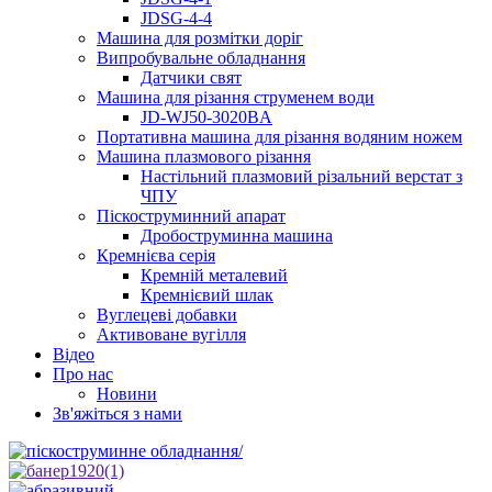
JDSG-4-4
Машина для розмітки доріг
Випробувальне обладнання
Датчики свят
Машина для різання струменем води
JD-WJ50-3020BA
Портативна машина для різання водяним ножем
Машина плазмового різання
Настільний плазмовий різальний верстат з
ЧПУ
Піскоструминний апарат
Дробоструминна машина
Кремнієва серія
Кремній металевий
Кремнієвий шлак
Вуглецеві добавки
Активоване вугілля
Відео
Про нас
Новини
Зв'яжіться з нами