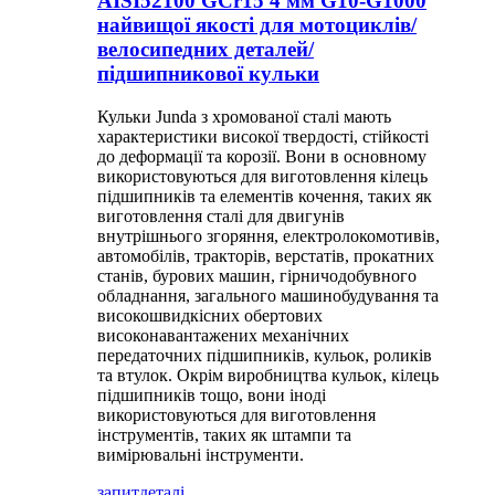
AISI52100 GCr15 4 мм G10-G1000
найвищої якості для мотоциклів/
велосипедних деталей/
підшипникової кульки
Кульки Junda з хромованої сталі мають
характеристики високої твердості, стійкості
до деформації та корозії. Вони в основному
використовуються для виготовлення кілець
підшипників та елементів кочення, таких як
виготовлення сталі для двигунів
внутрішнього згоряння, електролокомотивів,
автомобілів, тракторів, верстатів, прокатних
станів, бурових машин, гірничодобувного
обладнання, загального машинобудування та
високошвидкісних обертових
високонавантажених механічних
передаточних підшипників, кульок, роликів
та втулок. Окрім виробництва кульок, кілець
підшипників тощо, вони іноді
використовуються для виготовлення
інструментів, таких як штампи та
вимірювальні інструменти.
запит
деталі