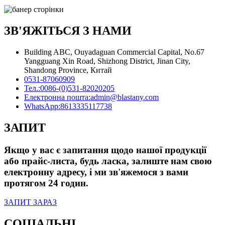
ЗВ'ЯЖІТЬСЯ З НАМИ
Building ABC, Ouyadaguan Commercial Capital, No.67
Yangguang Xin Road, Shizhong District, Jinan City,
Shandong Province, Китай
0531-87060909
Тел.:
0086-(0)531-82020205
Електронна пошта:
admin@blastany.com
WhatsApp:
8613335117738
ЗАПИТ
Якщо у вас є запитання щодо нашої продукції
або прайс-листа, будь ласка, залиште нам свою
електронну адресу, і ми зв'яжемося з вами
протягом 24 годин.
ЗАПИТ ЗАРАЗ
СОЦІАЛЬНІ