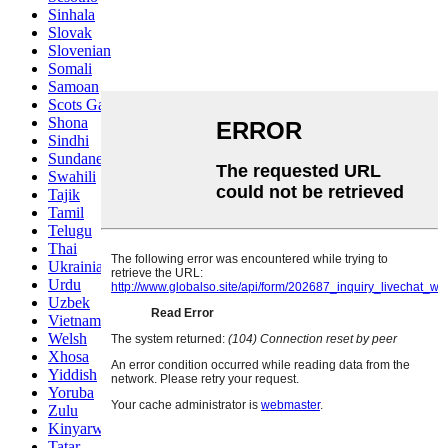
Sinhala
Slovak
Slovenian
Somali
Samoan
Scots Gaelic
Shona
Sindhi
Sundanese
Swahili
Tajik
Tamil
Telugu
Thai
Ukrainian
Urdu
Uzbek
Vietnamese
Welsh
Xhosa
Yiddish
Yoruba
Zulu
Kinyarwanda
Tatar