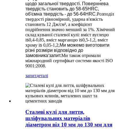
щодо загальної твердості. Поверхнева
твердість становить до 58-65HRC,
об'ємна твердість - до 56-64HRC.
Розподіл
твердості рівномірний, ударна в'язкість
становить 12 Дж/см², а коефіцієнт
подрібнення значно менший за 1%. Хімічний
склад куваної сталевої кулі: вміст вуглецю
i
s
0,4-0,85, вміст марганцю i
s
0,5-1,2, вміст
хрому i
s
0,05-1,2,
Ми можемо виготовити
різні розміри відповідно до
замовника
'
запит.
Ми також отримали
міжнародний сертифікат системи якості ISO
9001:2008.
запит
деталі
Сталеві кулі для лиття,
шліфувальних матеріалів
діаметром від 10 мм до 130 мм для