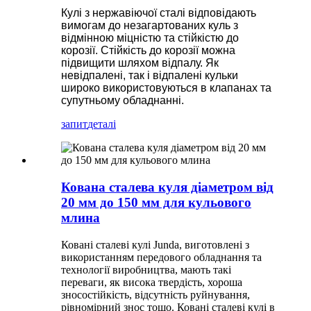
Кулі з нержавіючої сталі відповідають
вимогам до незагартованих куль з
відмінною міцністю та стійкістю до
корозії. Стійкість до корозії можна
підвищити шляхом відпалу. Як
невідпалені, так і відпалені кульки
широко використовуються в клапанах та
супутньому обладнанні.
запит
деталі
Кована сталева куля діаметром від
20 мм до 150 мм для кульового
млина
Ковані сталеві кулі Junda, виготовлені з
використанням передового обладнання та
технології виробництва, мають такі
переваги, як висока твердість, хороша
зносостійкість, відсутність руйнування,
рівномірний знос тощо. Ковані сталеві кулі в