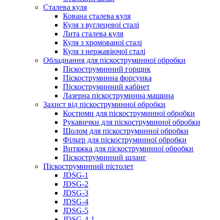
Сталева куля
Кована сталева куля
Куля з вуглецевої сталі
Лита сталева куля
Куля з хромованої сталі
Куля з нержавіючої сталі
Обладнання для піскоструминної обробки
Піскоструминний горщик
Піскоструминна форсунка
Піскоструминний кабінет
Лазерна піскоструминна машина
Захист від піскоструминної обробки
Костюми для піскоструминної обробки
Рукавички для піскоструминної обробки
Шолом для піскоструминної обробки
Фільтр для піскоструминної обробки
Витяжка для піскоструминної обробки
Піскоструминний шланг
Піскоструминний пістолет
JDSG-1
JDSG-2
JDSG-3
JDSG-4
JDSG-5
JDSG-4-1