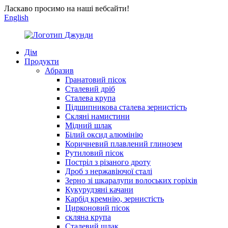
Ласкаво просимо на наші вебсайти!
English
Дім
Продукти
Абразив
Гранатовий пісок
Сталевий дріб
Сталева крупа
Підшипникова сталева зернистість
Скляні намистини
Мідний шлак
Білий оксид алюмінію
Коричневий плавлений глинозем
Рутиловий пісок
Постріл з різаного дроту
Дроб з нержавіючої сталі
Зерно зі шкаралупи волоських горіхів
Кукурудзяні качани
Карбід кремнію, зернистість
Цирконовий пісок
скляна крупа
Сталевий шлак