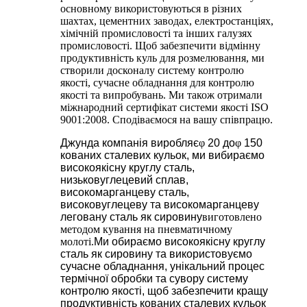
основному використовуються в різних
шахтах, цементних заводах, електростанціях,
хімічній промисловості та інших галузях
промисловості. Щоб забезпечити відмінну
продуктивність куль для розмелювання, ми
створили досконалу систему контролю
якості, сучасне обладнання для контролю
якості та випробувань. Ми також отримали
міжнародний сертифікат системи якості ISO
9001:2008. Сподіваємося на вашу співпрацю.
Джунда
компанія виробляє
φ
20 до
φ
150
кованих сталевих кульок, ми вибираємо
високоякісну круглу сталь,
низьковуглецевий сплав,
високомарганцеву сталь,
високовуглецеву та високомарганцеву
леговану сталь як сировину
виготовлено
методом кування на пневматичному
молоті.
Ми обираємо високоякісну круглу
сталь як сировину та використовуємо
сучасне обладнання, унікальний процес
термічної обробки та сувору систему
контролю якості, щоб забезпечити кращу
продуктивність кованих сталевих кульок