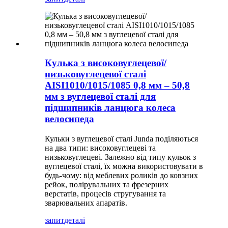
Кулька з високовуглецевої/
низьковуглецевої сталі
AISI1010/1015/1085 0,8 мм – 50,8
мм з вуглецевої сталі для
підшипників ланцюга колеса
велосипеда
Кульки з вуглецевої сталі Junda поділяються
на два типи: високовуглецеві та
низьковуглецеві. Залежно від типу кульок з
вуглецевої сталі, їх можна використовувати в
будь-чому: від меблевих роликів до ковзних
рейок, полірувальних та фрезерних
верстатів, процесів стругування та
зварювальних апаратів.
запит
деталі